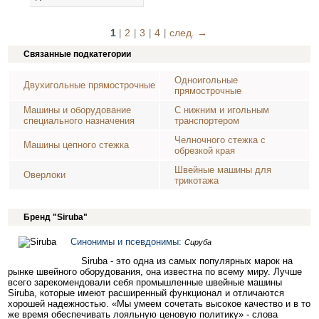
1
2
3
4
след. →
|
|
|
|
Связанные подкатегории
Одноигольные
Двухигольные прямострочные
прямострочные
Машины и оборудование
С нижним и игольным
специального назначения
транспортером
Челночного стежка с
Машины цепного стежка
обрезкой края
Швейные машины для
Оверлоки
трикотажа
Бренд "Siruba"
Синонимы и псевдонимы:
Сируба
Siruba - это одна из самых популярных марок на
рынке швейного оборудования, она известна по всему миру. Лучше
всего зарекомендовали себя промышленные швейные машины
Siruba, которые имеют расширенный функционал и отличаются
хорошей надежностью. «Мы умеем сочетать высокое качество и в то
же время обеспечивать лояльную ценовую политику» - слова