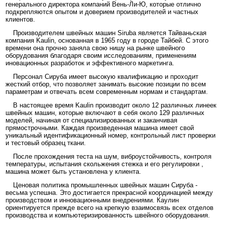
генерального директора компаний Вень-Ли-Ю, которые отлично
подкрепляются опытом и доверием производителей и частных
клиентов.
Производителем швейных машин Siruba является Тайваньская
компания Kaulin, основанная в 1965 году в городе Тайбей. С этого
времени она прочно заняла свою нишу на рынке швейного
оборудования благодаря своим исследованиям, применениям
иновационных разработок и эффективного маркетинга.
Персонал Сируба имеет высокую квалификацию и проходит
жесткий отбор, что позволяет занимать высокие позиции по всем
параметрам и отвечать всем современным нормам и стандартам.
В настоящее время Kaulin производит около 12 различных линеек
швейных машин, которые включают в себя около 129 различных
моделей, начиная от специализированных и заканчивая
прямострочными. Каждая произведенная машина имеет свой
уникальный идентификационный номер, контрольный лист проверки
и тестовый образец ткани.
После прохождения теста на шум, виброустойчивость, контроля
температуры, испытания скольжения стежка и его регулировки ,
машина может быть установлена у клиента.
Ценовая политика промышленных швейных машин Сируба -
весьма успешна. Это достигается прекрасной координацией между
производством и инновационными внедрениями. Каулин
ориентируется прежде всего на крепкую взаимосвязь всех отделов
производства и компьютеризированность швейного оборудования.