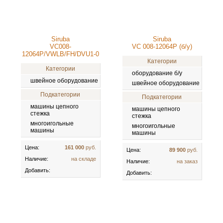
Siruba
Siruba
VC008-
VC 008-12064P (б/у)
12064P/VWLB/FH/DVU1-0
Категории
Категории
оборудование б/у
швейное оборудование
швейное оборудование
Подкатегории
Подкатегории
машины цепного
машины цепного
стежка
стежка
многоигольные
многоигольные
машины
машины
Цена:
161 000
руб.
Цена:
89 900
руб.
Наличие:
на складе
Наличие:
на заказ
Добавить:
Добавить: