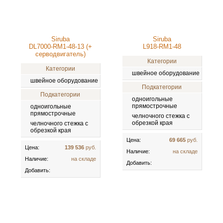
Siruba
Siruba
DL7000-RM1-48-13 (+
L918-RM1-48
серводвигатель)
Категории
Категории
швейное оборудование
швейное оборудование
Подкатегории
Подкатегории
одноигольные
прямострочные
одноигольные
прямострочные
челночного стежка с
обрезкой края
челночного стежка с
обрезкой края
Цена:
69 665
руб.
Цена:
139 536
руб.
Наличие:
на складе
Наличие:
на складе
Добавить:
Добавить: