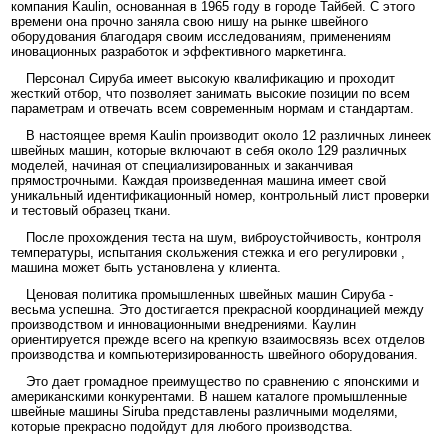
компания Kaulin, основанная в 1965 году в городе Тайбей. С этого
времени она прочно заняла свою нишу на рынке швейного
оборудования благодаря своим исследованиям, применениям
иновационных разработок и эффективного маркетинга.
Персонал Сируба имеет высокую квалификацию и проходит
жесткий отбор, что позволяет занимать высокие позиции по всем
параметрам и отвечать всем современным нормам и стандартам.
В настоящее время Kaulin производит около 12 различных линеек
швейных машин, которые включают в себя около 129 различных
моделей, начиная от специализированных и заканчивая
прямострочными. Каждая произведенная машина имеет свой
уникальный идентификационный номер, контрольный лист проверки
и тестовый образец ткани.
После прохождения теста на шум, виброустойчивость, контроля
температуры, испытания скольжения стежка и его регулировки ,
машина может быть установлена у клиента.
Ценовая политика промышленных швейных машин Сируба -
весьма успешна. Это достигается прекрасной координацией между
производством и инновационными внедрениями. Каулин
ориентируется прежде всего на крепкую взаимосвязь всех отделов
производства и компьютеризированность швейного оборудования.
Это дает громадное преимущество по сравнению с японскими и
американскими конкурентами. В нашем каталоге промышленные
швейные машины Siruba представлены различными моделями,
которые прекрасно подойдут для любого производства.