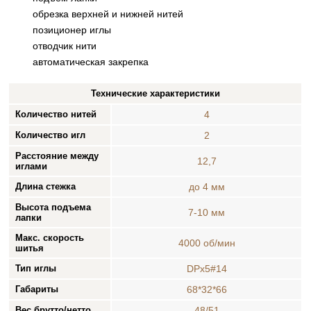
обрезка верхней и нижней нитей
позиционер иглы
отводчик нити
автоматическая закрепка
Технические характеристики
Количество нитей
4
Количество игл
2
Расстояние между
12,7
иглами
Длина стежка
до 4 мм
Высота подъема
7-10 мм
лапки
Макс. скорость
4000 об/мин
шитья
Тип иглы
DPx5#14
Габариты
68*32*66
Вес брутто/нетто
48/51